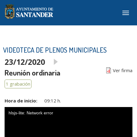
Pasar
al
Togg
contenido
navig
principal
VIDEOTECA DE PLENOS MUNICIPALES
23/12/2020
Ver firma
Reunión ordinaria
1 grabación
Hora de inicio:
09:12 h.
hlsjs-lite: Network error