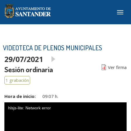
Pasar
al
Togg
contenido
navig
principal
VIDEOTECA DE PLENOS MUNICIPALES
29/07/2021
Ver firma
Sesión ordinaria
1 grabación
Hora de inicio:
09:07 h.
hlsjs-lite: Network error