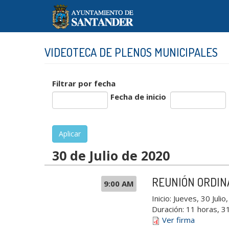
Pasar
al
contenido
principal
VIDEOTECA DE PLENOS MUNICIPALES
Filtrar por fecha
Fecha de inicio
Fecha
Fecha
Aplicar
30 de Julio de 2020
REUNIÓN ORDIN
9:00 AM
Inicio:
Jueves, 30 Julio
Duración:
11 horas, 3
Ver firma