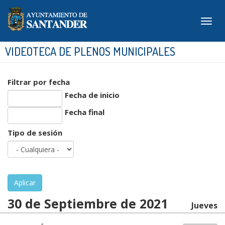
Pasar
al
Togg
contenido
navig
principal
VIDEOTECA DE PLENOS MUNICIPALES
Filtrar por fecha
Fecha de inicio
Fecha
Fecha final
Fecha
Tipo de sesión
Aplicar
30 de Septiembre de 2021
Jueves