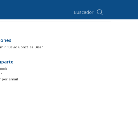
Buscador
iones
mir "David González Díaz"
parte
book
er
r por email