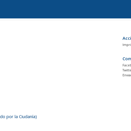
Acc
Impri
Com
Face
Twitt
Envia
do por la Ciudanía)